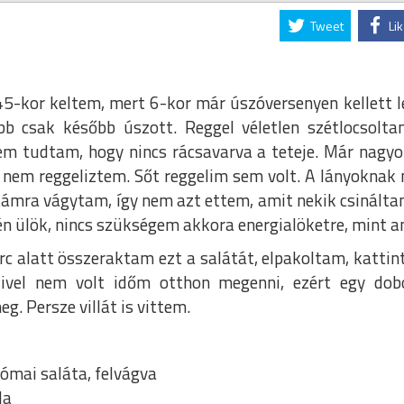
Tweet
Li
45-kor keltem, mert 6-kor már úszóversenyen kellett 
bb csak később úszott. Reggel véletlen szétlocsolta
m tudtam, hogy nincs rácsavarva a teteje. Már nagyon
 nem reggeliztem. Sőt reggelim sem volt. A lányoknak
átámra vágytam, így nem azt ettem, amit nekik csinálta
n ülök, nincs szükségem akkora energialöketre, mint a
rc alatt összeraktam ezt a salátát, elpakoltam, katti
Mivel nem volt időm otthon megenni, ezért egy do
. Persze villát is vittem.
ómai saláta, felvágva
la