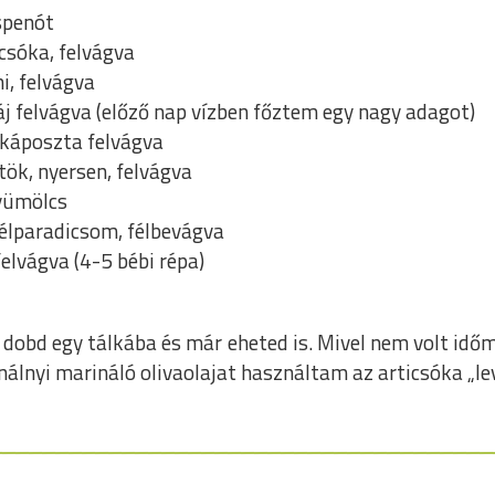
spenót
icsóka, felvágva
i, felvágva
áj felvágva (előző nap vízben főztem egy nagy adagot)
akáposzta felvágva
tök, nyersen, felvágva
yümölcs
élparadicsom, félbevágva
elvágva (4-5 bébi répa)
 dobd egy tálkába és már eheted is. Mivel nem volt id
análnyi marináló olivaolajat használtam az articsóka „lev