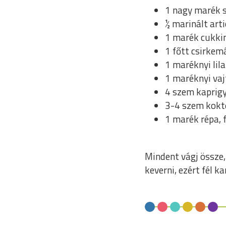
1 nagy marék 
½ marinált art
1 marék cukkin
1 főtt csirkem
1 maréknyi lil
1 maréknyi vaj
4 szem kaprig
3-4 szem kokt
1 marék répa, f
Mindent vágj össze,
keverni, ezért fél k