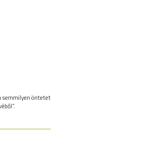
őm semmilyen öntetet
éből”.