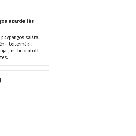
gos szardellás
 pitypangos saláta.
tén-, tejtermék-,
zója-, és finomított
tes.
j