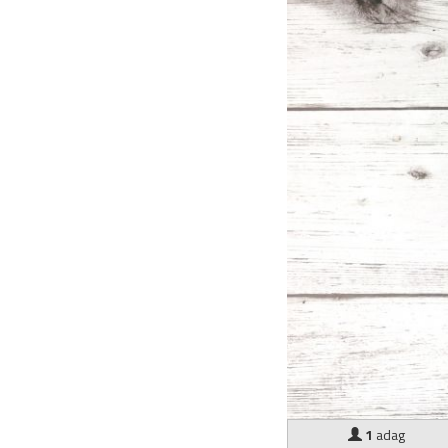
1
adag