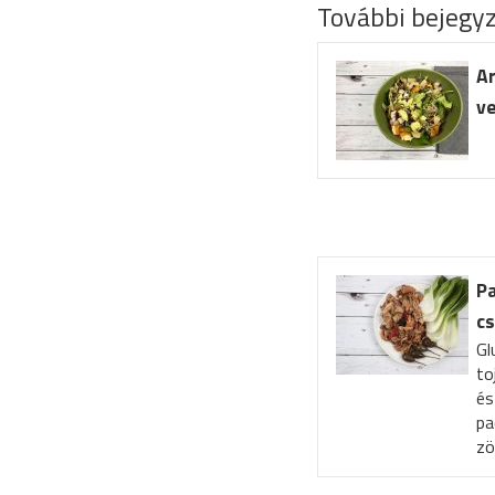
További bejegy
Ar
v
Pa
cs
Gl
to
és
pa
zö