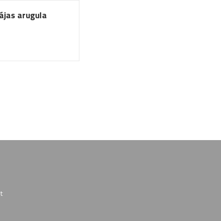
ájas arugula
t