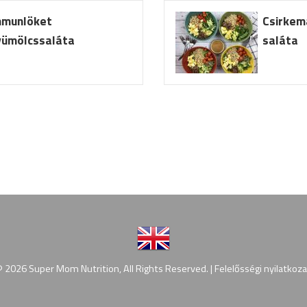
mmunlöket
Csirkem
yümölcssaláta
saláta
© 2026 Super Mom Nutrition, All Rights Reserved. |
Felelősségi nyilatkoza