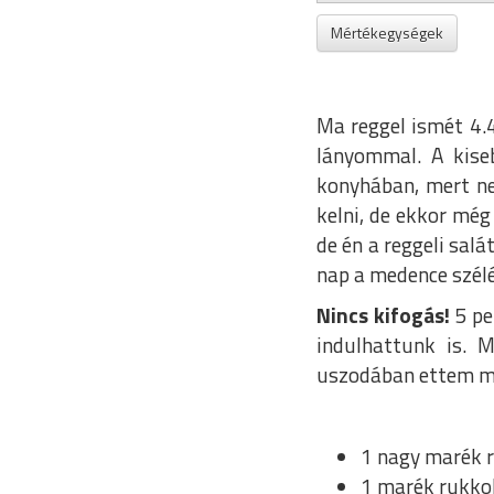
Mértékegységek
Ma reggel ismét 4.
lányommal. A kise
konyhában, mert ne
kelni, de ekkor még
de én a reggeli sal
nap a medence szélé
Nincs kifogás!
5 pe
indulhattunk is. 
uszodában ettem meg
1 nagy marék r
1 marék rukko