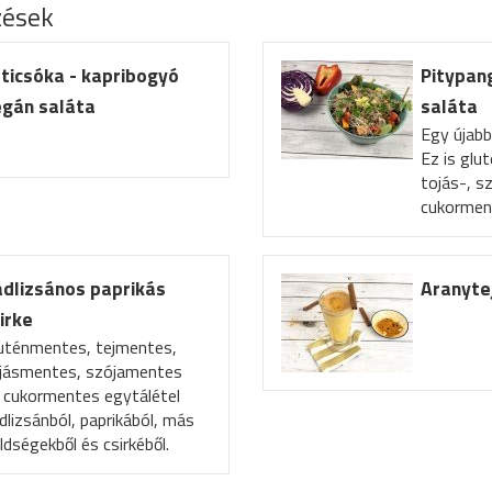
zések
ticsóka - kapribogyó
Pitypan
egán saláta
saláta
Egy újabb
Ez is glu
tojás-, s
cukormen
dlizsános paprikás
Aranyte
irke
uténmentes, tejmentes,
jásmentes, szójamentes
 cukormentes egytálétel
dlizsánból, paprikából, más
ldségekből és csirkéből.