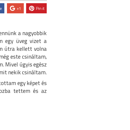
ke
+1
Pin it
lennünk a nagyobbik
m egy üveg vizet a
 útra kellett volna
 még este csináltam,
m. Mivel úgyis egész
mit nekik csináltam.
ntottam egy képet és
bozba tettem és az